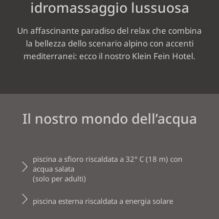
idromassaggio lussuosa
WELLNESS VITAL GARDEN
OASI DELLE SAUNE
Un affascinante paradiso del relax che combina
PISCINE
la bellezza dello scenario alpino con accenti
mediterranei: ecco il nostro Klein Fein Hotel.
MASSAGGI & BEAUTY
RELAX
DAY SPA
Il nostro mondo dell’acqua
ATTIVITÀ E
DINTORNI
piscina a sfioro riscaldata a 32° C (18 m) con
acqua salata
(solo per adulti)
piscina esterna riscaldata a energia solare