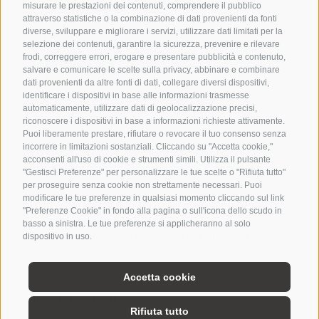
misurare le prestazioni dei contenuti, comprendere il pubblico
attraverso statistiche o la combinazione di dati provenienti da fonti
Partner
diverse, sviluppare e migliorare i servizi, utilizzare dati limitati per la
selezione dei contenuti, garantire la sicurezza, prevenire e rilevare
frodi, correggere errori, erogare e presentare pubblicità e contenuto,
salvare e comunicare le scelte sulla privacy, abbinare e combinare
dati provenienti da altre fonti di dati, collegare diversi dispositivi,
identificare i dispositivi in base alle informazioni trasmesse
Attività e
automaticamente, utilizzare dati di geolocalizzazione precisi,
riconoscere i dispositivi in base a informazioni richieste attivamente.
dintorni
Puoi liberamente prestare, rifiutare o revocare il tuo consenso senza
incorrere in limitazioni sostanziali. Cliccando su "Accetta cookie,"
acconsenti all'uso di cookie e strumenti simili. Utilizza il pulsante
"Gestisci Preferenze" per personalizzare le tue scelte o "Rifiuta tutto"
per proseguire senza cookie non strettamente necessari. Puoi
modificare le tue preferenze in qualsiasi momento cliccando sul link
"Preferenze Cookie" in fondo alla pagina o sull'icona dello scudo in
BROCHURE
METEO
basso a sinistra. Le tue preferenze si applicheranno al solo
Credits
|
Mappa del sito
Cookie Policy
|
Privacy
|
dispositivo in uso.
NEWSLETTER
BUONI REGALO
COOKIE
Accetta cookie
Preferenze Cookies
Preferenze Cookies
Rifiuta tutto
POLICY
PRIVACY