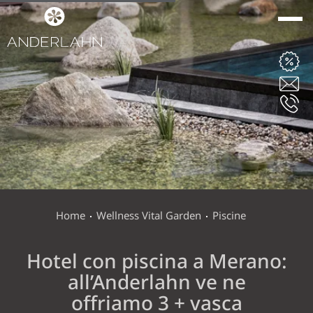
ANDERLAHN
CAMERE E SUITE
WINE & DINE
Home
Wellness Vital Garden
Piscine
Hotel con piscina a Merano:
WELLNESS VITAL
all’Anderlahn ve ne
GARDEN
offriamo 3 + vasca