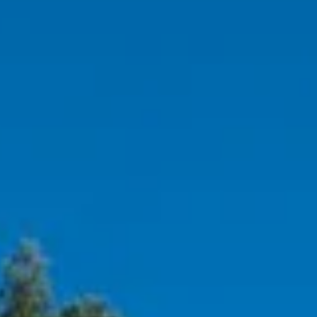
WELLNESS VITAL GARDEN
ATTIVITÀ E DINTORNI
ATTIVITÀ E DINTORNI
ESCURSIONI
IN BICI
FITNESS