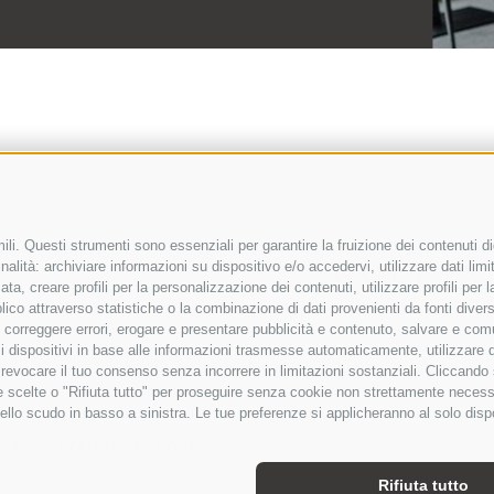
li. Questi strumenti sono essenziali per garantire la fruizione dei contenuti di
alità: archiviare informazioni su dispositivo e/o accedervi, utilizzare dati limita
zata, creare profili per la personalizzazione dei contenuti, utilizzare profili per
co attraverso statistiche o la combinazione di dati provenienti da fonti diverse, 
i, correggere errori, erogare e presentare pubblicità e contenuto, salvare e co
are i dispositivi in base alle informazioni trasmesse automaticamente, utilizzare 
o revocare il tuo consenso senza incorrere in limitazioni sostanziali. Cliccando
METEO
NEWSLETTER
BUONI REGALO
C
tue scelte o "Rifiuta tutto" per proseguire senza cookie non strettamente neces
ello scudo in basso a sinistra. Le tue preferenze si applicheranno al solo disp
ivacy
|
Preferenze Cookies
enze Cookies
Rifiuta tutto