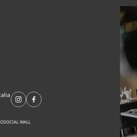
alia
LO
SOCIAL WALL