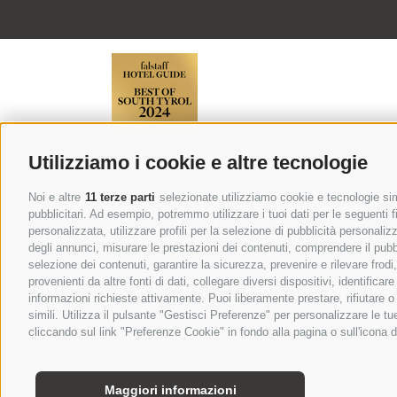
Utilizziamo i cookie e altre tecnologie
Partner
Noi e altre
11 terze parti
selezionate utilizziamo cookie e tecnologie simi
pubblicitari. Ad esempio, potremmo utilizzare i tuoi dati per le seguenti fin
personalizzata, utilizzare profili per la selezione di pubblicità personaliz
degli annunci, misurare le prestazioni dei contenuti, comprendere il pubbli
selezione dei contenuti, garantire la sicurezza, prevenire e rilevare frod
provenienti da altre fonti di dati, collegare diversi dispositivi, identific
informazioni richieste attivamente. Puoi liberamente prestare, rifiutare 
BROCHURE
simili. Utilizza il pulsante "Gestisci Preferenze" per personalizzare le 
cliccando sul link "Preferenze Cookie" in fondo alla pagina o sull'icona d
Credits
|
Mappa del sito
Cookie Policy
|
Pr
Prefer
PRIVACY
Maggiori informazioni