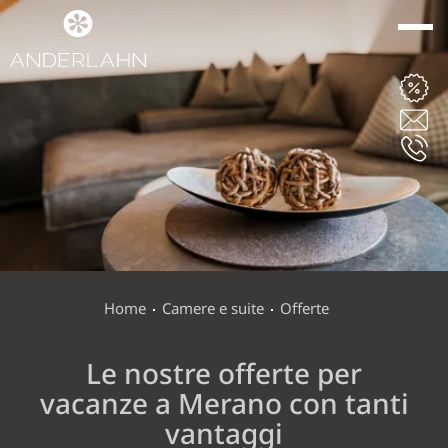
ANDERLAHN
CAMERE E SUITE
CAMERE, SUITE E PREZZI
LAST MINUTE
Home
Camere e suite
Offerte
SERVIZI INCLUSI
Le nostre offerte per
OFFERTE
vacanze a Merano con tanti
DA SAPERE
vantaggi