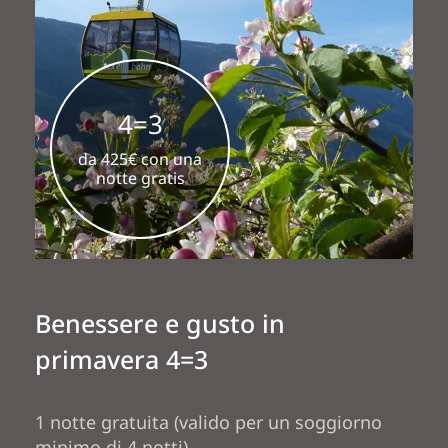
4=3
da 425€ con una
notte gratis
Benessere e gusto in
primavera 4=3
1 notte gratuita (valido per un soggiorno
minimo di 4 notti)