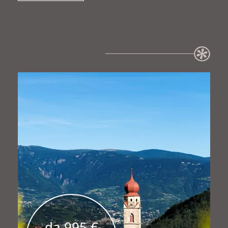
da 995 €