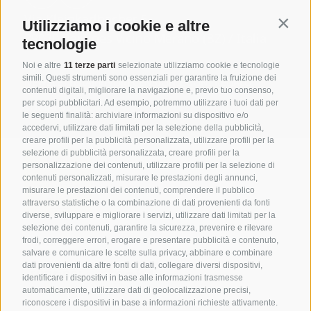
Camere e
Via Kleinkarlbacher 5
Anderlahn
Utilizziamo i cookie e altre
Contin
suite
39020 Parcines vicino Merano (BZ) / Italia
tecnologie
Noi e altre
11 terze parti
selezionate utilizziamo cookie e tecnologie
simili. Questi strumenti sono essenziali per garantire la fruizione dei
NEWSLETTER
ARRIVO
RECENSIONI
BUONI REGALO
contenuti digitali, migliorare la navigazione e, previo tuo consenso,
per scopi pubblicitari. Ad esempio, potremmo utilizzare i tuoi dati per
SOCIAL WALL
le seguenti finalità: archiviare informazioni su dispositivo e/o
accedervi, utilizzare dati limitati per la selezione della pubblicità,
Wellness
creare profili per la pubblicità personalizzata, utilizzare profili per la
Wine &
selezione di pubblicità personalizzata, creare profili per la
Vital
personalizzazione dei contenuti, utilizzare profili per la selezione di
Dine
Garden
contenuti personalizzati, misurare le prestazioni degli annunci,
misurare le prestazioni dei contenuti, comprendere il pubblico
attraverso statistiche o la combinazione di dati provenienti da fonti
diverse, sviluppare e migliorare i servizi, utilizzare dati limitati per la
selezione dei contenuti, garantire la sicurezza, prevenire e rilevare
Partner
frodi, correggere errori, erogare e presentare pubblicità e contenuto,
salvare e comunicare le scelte sulla privacy, abbinare e combinare
dati provenienti da altre fonti di dati, collegare diversi dispositivi,
identificare i dispositivi in base alle informazioni trasmesse
Attività e
automaticamente, utilizzare dati di geolocalizzazione precisi,
riconoscere i dispositivi in base a informazioni richieste attivamente.
dintorni