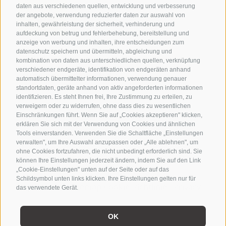
Vital
daten aus verschiedenen quellen, entwicklung und verbesserung
Dine
Garden
der angebote, verwendung reduzierter daten zur auswahl von
inhalten, gewährleistung der sicherheit, verhinderung und
aufdeckung von betrug und fehlerbehebung, bereitstellung und
anzeige von werbung und inhalten, ihre entscheidungen zum
datenschutz speichern und übermitteln, abgleichung und
Partner
kombination von daten aus unterschiedlichen quellen, verknüpfung
verschiedener endgeräte, identifikation von endgeräten anhand
automatisch übermittelter informationen, verwendung genauer
standortdaten, geräte anhand von aktiv angeforderten informationen
Aktiv &
identifizieren. Es steht Ihnen frei, Ihre Zustimmung zu erteilen, zu
verweigern oder zu widerrufen, ohne dass dies zu wesentlichen
Umgebung
Einschränkungen führt. Wenn Sie auf „Cookies akzeptieren" klicken,
erklären Sie sich mit der Verwendung von Cookies und ähnlichen
Tools einverstanden. Verwenden Sie die Schaltfläche „Einstellungen
verwalten", um Ihre Auswahl anzupassen oder „Alle ablehnen", um
ohne Cookies fortzufahren, die nicht unbedingt erforderlich sind. Sie
können Ihre Einstellungen jederzeit ändern, indem Sie auf den Link
„Cookie-Einstellungen" unten auf der Seite oder auf das
PROSPEKTE
WETTER
Schildsymbol unten links klicken. Ihre Einstellungen gelten nur für
Impressum
|
Sitemap
Cookie-Richtlinie
|
Privacy
|
das verwendete Gerät.
NEWSLETTER
GUTSCHEINE
COOKIE-
OK