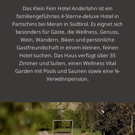
WINE & DINE
Das Klein Fein Hotel Anderlahn ist ein
familiengeführtes 4-Sterne-deluxe Hotel in
Partschins bei Meran in Südtirol. Es eignet sich
WELLNESS VITAL
besonders für Gäste, die Wellness, Genuss,
GARDEN
Wein, Wandern, Biken und persönliche
Gastfreundschaft in einem kleinen, feinen
Hotel suchen. Das Haus verfügt über 35
AKTIV &
Zimmer und Suiten, einen Wellness Vital
UMGEBUNG
Garden mit Pools und Saunen sowie eine ¾-
Verwöhnpension.