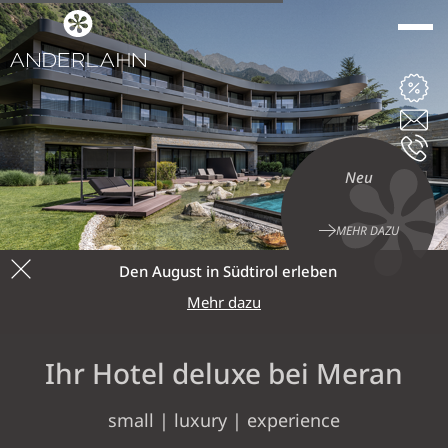
ANDERLAHN
Neu
DIE KASERER'S
10 GRÜNDE
MEHR DAZU
KONTAKT & ANREISE
Den August in Südtirol erleben
NEUHEITEN
Mehr dazu
Ihr Hotel deluxe bei Meran
ZIMMER & SUITEN
small | luxury | experience